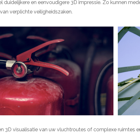
l duidelijkere en eenvoudigere 3D impressie. Zo kunnen mede
 van verplichte veiligheidszaken.
en 3D visualisatie van uw vluchtroutes of complexe ruimtes 