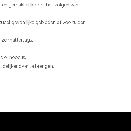
 en gemakkelijk door het volgen van
ueel gevaarlijke gebieden of voertuigen
nze mattertags.
 er nood is.
elijker over te brengen.