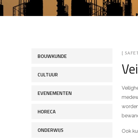
[ SAFE
BOUWKUNDE
Vei
CULTUUR
Veiligh
EVENEMENTEN
medewer
worden
HORECA
bewand
ONDERWIJS
Ook ku