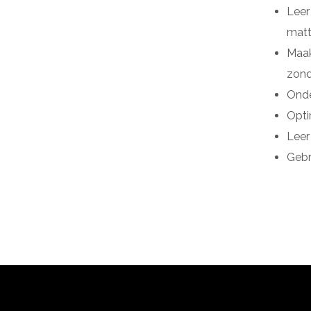
Leer
matt
Maak
zond
Onde
Opti
Leer
Gebr