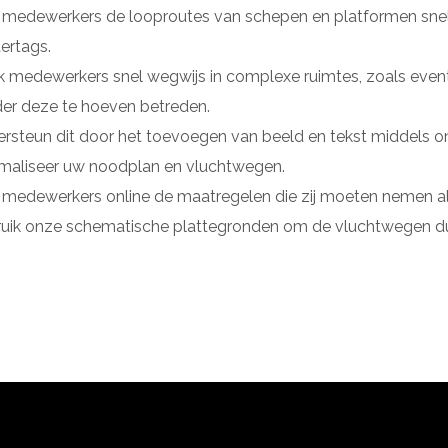
 medewerkers de looproutes van schepen en platformen snel
ertags.
 medewerkers snel wegwijs in complexe ruimtes, zoals event
er deze te hoeven betreden.
rsteun dit door het toevoegen van beeld en tekst middels o
maliseer uw noodplan en vluchtwegen.
 medewerkers online de maatregelen die zij moeten nemen als
uik onze schematische plattegronden om de vluchtwegen duid