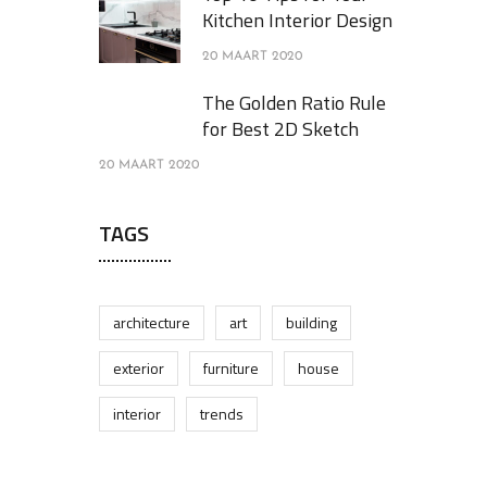
Kitchen Interior Design
20 MAART 2020
The Golden Ratio Rule
for Best 2D Sketch
20 MAART 2020
TAGS
architecture
art
building
exterior
furniture
house
interior
trends