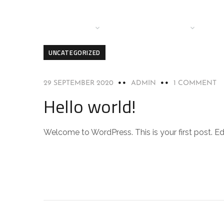
HOME
BRANCHES
DIENSTEN
OVER
CO
UNCATEGORIZED
29 SEPTEMBER 2020
ADMIN
1 COMMENT
Hello world!
Welcome to WordPress. This is your first post. Edit 