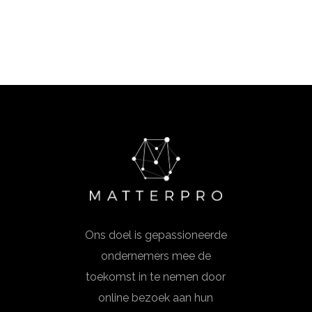
Ons doel is gepassioneerde
ondernemers mee de
toekomst in te nemen door
online bezoek aan hun